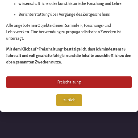
wissenschaftliche oder kunsthistorische Forschung und Lehre
Wir arbeiten an eine
Berichterstattung über Vorgänge des Zeitgeschehens
großartigen Sache 
Alle angebotenen Objekte dienen Sammler-, Forschungs- und
Lehrzwecken. Eine Verwendung zu propagandistischen Zwecken ist
untersagt.
schauen Sie bald
Mit dem Klick auf “Freischaltung” bestätige ich, dass ich mindestens 18
Jahre alt und voll geschäftsfähig bin und die Inhalte ausschließlich zu den
wieder vorbei!
oben genannten Zwecken nutze.
Freischaltung
zurück