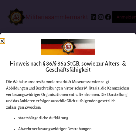
Militariasammlermarkt
Anmelde
Hinweis nach § 86/§ 86a StGB, sowie zur Alters- &
Geschäftsfähigkeit
Die Website unseres Sammlermarkt & Museumsservice zeigt
Abbildungen und Beschreibungen historischer Militaria, die Kennzeichen
Entschuldigen Sie
verfassungswidriger Organisationen enthalten können. Die Darstellung
und das Anbieten erfolgen ausschließlich zu folgenden gesetzlich
zulässigen Zwecken:
bitte die
staatsbürgerliche Aufklärung
Unannehmlichkeiten
Abwehr verfassungswidriger Bestrebungen