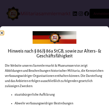
Militariasammlermarkt
Anmelde
Hinweis nach § 86/§ 86a StGB, sowie zur Alters- &
Geschäftsfähigkeit
Die Website unseres Sammlermarkt & Museumsservice zeigt
Abbildungen und Beschreibungen historischer Militaria, die Kennzeichen
Entschuldigen Sie
verfassungswidriger Organisationen enthalten können. Die Darstellung
und das Anbieten erfolgen ausschließlich zu folgenden gesetzlich
zulässigen Zwecken:
bitte die
staatsbürgerliche Aufklärung
Unannehmlichkeiten
Abwehr verfassungswidriger Bestrebungen