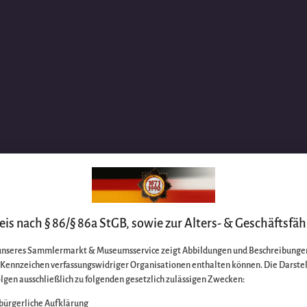
is nach § 86/§ 86a StGB, sowie zur Alters- & Geschäftsfäh
unseres Sammlermarkt & Museumsservice zeigt Abbildungen und Beschreibungen
e Kennzeichen verfassungswidriger Organisationen enthalten können. Die Darste
lgen ausschließlich zu folgenden gesetzlich zulässigen Zwecken:
bürgerliche Aufklärung