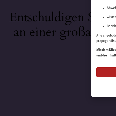
Abweh
Entschuldigen Sie b
wissen
an einer großartige
Berich
Alle angebot
propagandisti
Mit dem Klick 
und die Inhal