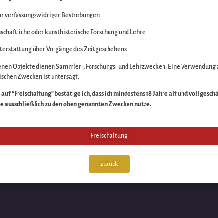
r verfassungswidriger Bestrebungen
itte die Unannehmlich
schaftliche oder kunsthistorische Forschung und Lehre
n Sache – schauen Sie
terstattung über Vorgänge des Zeitgeschehens
enen Objekte dienen Sammler-, Forschungs- und Lehrzwecken. Eine Verwendung 
schen Zwecken ist untersagt.
auf “Freischaltung” bestätige ich, dass ich mindestens 18 Jahre alt und voll gesch
te ausschließlich zu den oben genannten Zwecken nutze.
Freischaltung
zurück