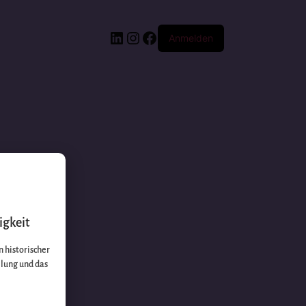
Anmelden
igkeit
 historischer
llung und das