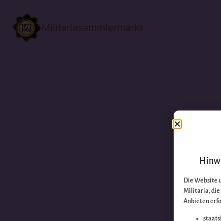
Militariasammlermarkt
Hinwe
Die Website 
Militaria, di
Anbieten erfo
staats