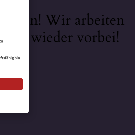
keiten! Wir arbeiten
 bald wieder vorbei!
zu
äftsfähig bin