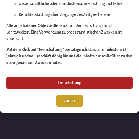
wissenschaftliche oder kunsthistorische Forschung und Lehre
Wir arbeiten an eine
Berichterstattung über Vorgänge des Zeitgeschehens
großartigen Sache 
Alle angebotenen Objekte dienen Sammler-, Forschungs- und
Lehrzwecken. Eine Verwendung zu propagandistischen Zwecken ist
untersagt.
schauen Sie bald
Mit dem Klick auf “Freischaltung” bestätige ich, dass ich mindestens 18
Jahre alt und voll geschäftsfähig bin und die Inhalte ausschließlich zu den
wieder vorbei!
oben genannten Zwecken nutze.
Freischaltung
zurück