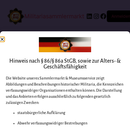
Militariasammlermarkt
Anmelde
Hinweis nach § 86/§ 86a StGB, sowie zur Alters- &
Geschäftsfähigkeit
Die Website unseres Sammlermarkt & Museumsservice zeigt
Abbildungen und Beschreibungen historischer Militaria, die Kennzeichen
Entschuldigen Sie
verfassungswidriger Organisationen enthalten können. Die Darstellung
und das Anbieten erfolgen ausschließlich zu folgenden gesetzlich
zulässigen Zwecken:
bitte die
staatsbürgerliche Aufklärung
Unannehmlichkeiten
Abwehr verfassungswidriger Bestrebungen