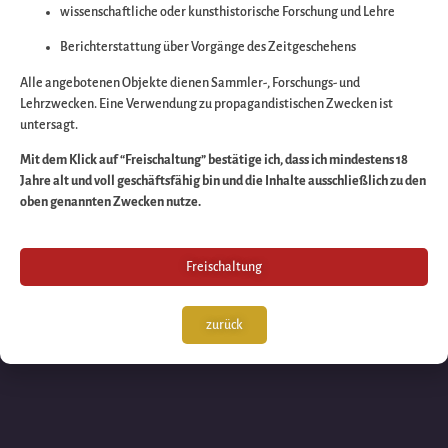
wissenschaftliche oder kunsthistorische Forschung und Lehre
Wir arbeiten an eine
Berichterstattung über Vorgänge des Zeitgeschehens
großartigen Sache 
Alle angebotenen Objekte dienen Sammler-, Forschungs- und
Lehrzwecken. Eine Verwendung zu propagandistischen Zwecken ist
untersagt.
schauen Sie bald
Mit dem Klick auf “Freischaltung” bestätige ich, dass ich mindestens 18
Jahre alt und voll geschäftsfähig bin und die Inhalte ausschließlich zu den
wieder vorbei!
oben genannten Zwecken nutze.
Freischaltung
zurück