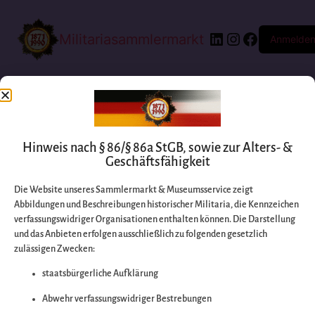
Militariasammlermarkt
Anmelde
Hinweis nach § 86/§ 86a StGB, sowie zur Alters- &
Geschäftsfähigkeit
Die Website unseres Sammlermarkt & Museumsservice zeigt
Abbildungen und Beschreibungen historischer Militaria, die Kennzeichen
Entschuldigen Sie
verfassungswidriger Organisationen enthalten können. Die Darstellung
und das Anbieten erfolgen ausschließlich zu folgenden gesetzlich
zulässigen Zwecken:
bitte die
staatsbürgerliche Aufklärung
Unannehmlichkeiten
Abwehr verfassungswidriger Bestrebungen