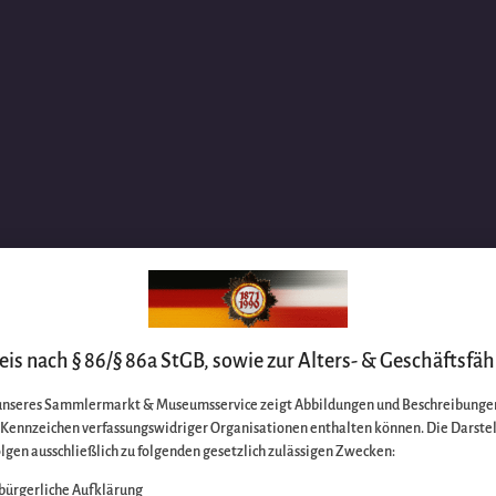
is nach § 86/§ 86a StGB, sowie zur Alters- & Geschäftsfäh
unseres Sammlermarkt & Museumsservice zeigt Abbildungen und Beschreibungen
e Kennzeichen verfassungswidriger Organisationen enthalten können. Die Darste
lgen ausschließlich zu folgenden gesetzlich zulässigen Zwecken:
bürgerliche Aufklärung