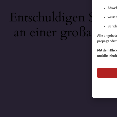
Abweh
Entschuldigen Sie b
wissen
an einer großartige
Berich
Alle angebot
propagandisti
Mit dem Klick 
und die Inhal