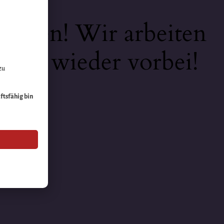
keiten! Wir arbeiten
 bald wieder vorbei!
zu
äftsfähig bin