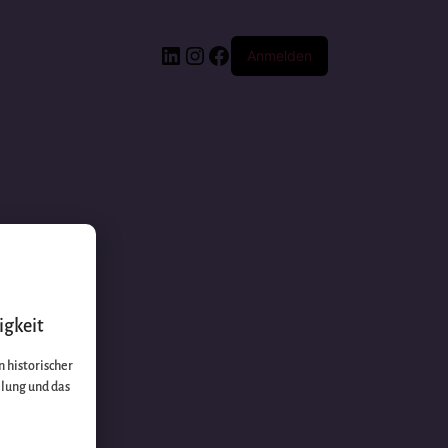
Anmelden
igkeit
 historischer
llung und das