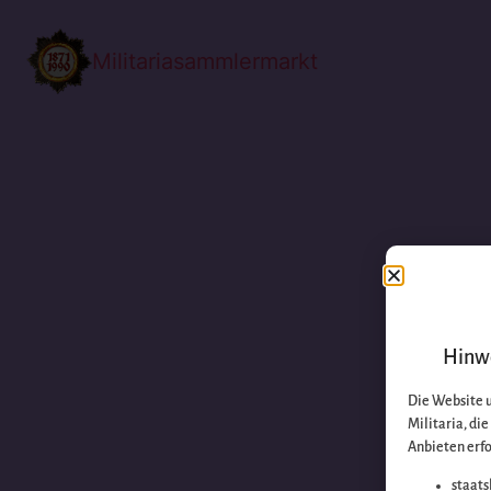
Militariasammlermarkt
Hinwe
Die Website 
Militaria, di
Anbieten erfo
staats