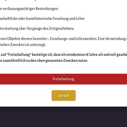
r verfassungswidriger Bestrebungen
itte die Unannehmlich
schaftliche oder kunsthistorische Forschung und Lehre
n Sache – schauen Sie
terstattung über Vorgänge des Zeitgeschehens
enen Objekte dienen Sammler-, Forschungs- und Lehrzwecken. Eine Verwendung 
schen Zwecken ist untersagt.
auf “Freischaltung” bestätige ich, dass ich mindestens 18 Jahre alt und voll gesch
te ausschließlich zu den oben genannten Zwecken nutze.
Freischaltung
zurück