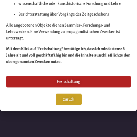
wissenschaftliche oder kunsthistorische Forschung und Lehre
Wir arbeiten an eine
Berichterstattung über Vorgänge des Zeitgeschehens
großartigen Sache 
Alle angebotenen Objekte dienen Sammler-, Forschungs- und
Lehrzwecken. Eine Verwendung zu propagandistischen Zwecken ist
untersagt.
schauen Sie bald
Mit dem Klick auf “Freischaltung” bestätige ich, dass ich mindestens 18
Jahre alt und voll geschäftsfähig bin und die Inhalte ausschließlich zu den
wieder vorbei!
oben genannten Zwecken nutze.
Freischaltung
zurück