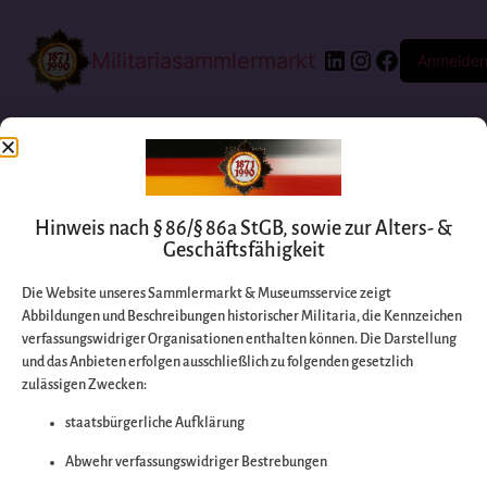
Militariasammlermarkt
Anmelde
Hinweis nach § 86/§ 86a StGB, sowie zur Alters- &
Geschäftsfähigkeit
Die Website unseres Sammlermarkt & Museumsservice zeigt
Abbildungen und Beschreibungen historischer Militaria, die Kennzeichen
Entschuldigen Sie
verfassungswidriger Organisationen enthalten können. Die Darstellung
und das Anbieten erfolgen ausschließlich zu folgenden gesetzlich
zulässigen Zwecken:
bitte die
staatsbürgerliche Aufklärung
Unannehmlichkeiten
Abwehr verfassungswidriger Bestrebungen