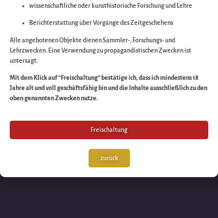
wissenschaftliche oder kunsthistorische Forschung und Lehre
Wir arbeiten an eine
Berichterstattung über Vorgänge des Zeitgeschehens
großartigen Sache 
Alle angebotenen Objekte dienen Sammler-, Forschungs- und
Lehrzwecken. Eine Verwendung zu propagandistischen Zwecken ist
untersagt.
schauen Sie bald
Mit dem Klick auf “Freischaltung” bestätige ich, dass ich mindestens 18
Jahre alt und voll geschäftsfähig bin und die Inhalte ausschließlich zu den
wieder vorbei!
oben genannten Zwecken nutze.
Freischaltung
zurück