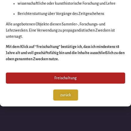
wissenschaftliche oder kunsthistorische Forschung und Lehre
Wir arbeiten an eine
Berichterstattung über Vorgänge des Zeitgeschehens
großartigen Sache 
Alle angebotenen Objekte dienen Sammler-, Forschungs- und
Lehrzwecken. Eine Verwendung zu propagandistischen Zwecken ist
untersagt.
schauen Sie bald
Mit dem Klick auf “Freischaltung” bestätige ich, dass ich mindestens 18
Jahre alt und voll geschäftsfähig bin und die Inhalte ausschließlich zu den
wieder vorbei!
oben genannten Zwecken nutze.
Freischaltung
zurück