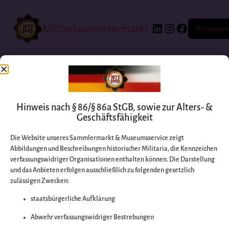
Militariasammlermarkt
Anmelde
Hinweis nach § 86/§ 86a StGB, sowie zur Alters- &
Geschäftsfähigkeit
Die Website unseres Sammlermarkt & Museumsservice zeigt
Abbildungen und Beschreibungen historischer Militaria, die Kennzeichen
Entschuldigen Sie
verfassungswidriger Organisationen enthalten können. Die Darstellung
und das Anbieten erfolgen ausschließlich zu folgenden gesetzlich
zulässigen Zwecken:
bitte die
staatsbürgerliche Aufklärung
Unannehmlichkeiten
Abwehr verfassungswidriger Bestrebungen