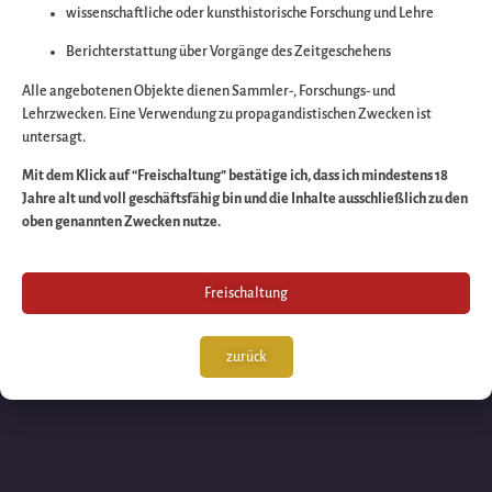
wissenschaftliche oder kunsthistorische Forschung und Lehre
Wir arbeiten an eine
Berichterstattung über Vorgänge des Zeitgeschehens
großartigen Sache 
Alle angebotenen Objekte dienen Sammler-, Forschungs- und
Lehrzwecken. Eine Verwendung zu propagandistischen Zwecken ist
untersagt.
schauen Sie bald
Mit dem Klick auf “Freischaltung” bestätige ich, dass ich mindestens 18
Jahre alt und voll geschäftsfähig bin und die Inhalte ausschließlich zu den
wieder vorbei!
oben genannten Zwecken nutze.
Freischaltung
zurück