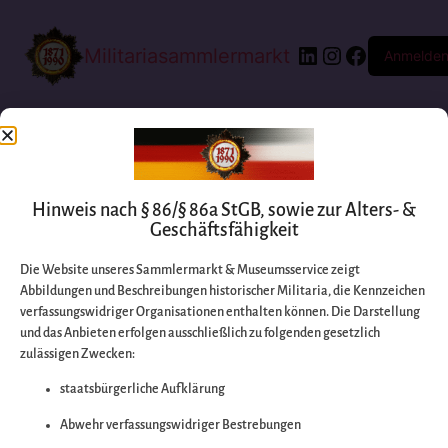
Militariasammlermarkt
Anmelde
Hinweis nach § 86/§ 86a StGB, sowie zur Alters- &
Geschäftsfähigkeit
Die Website unseres Sammlermarkt & Museumsservice zeigt
Abbildungen und Beschreibungen historischer Militaria, die Kennzeichen
Entschuldigen Sie
verfassungswidriger Organisationen enthalten können. Die Darstellung
und das Anbieten erfolgen ausschließlich zu folgenden gesetzlich
zulässigen Zwecken:
bitte die
staatsbürgerliche Aufklärung
Unannehmlichkeiten
Abwehr verfassungswidriger Bestrebungen