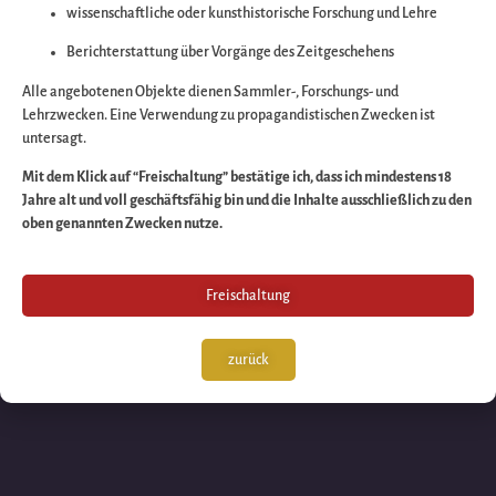
wissenschaftliche oder kunsthistorische Forschung und Lehre
Wir arbeiten an eine
Berichterstattung über Vorgänge des Zeitgeschehens
großartigen Sache 
Alle angebotenen Objekte dienen Sammler-, Forschungs- und
Lehrzwecken. Eine Verwendung zu propagandistischen Zwecken ist
untersagt.
schauen Sie bald
Mit dem Klick auf “Freischaltung” bestätige ich, dass ich mindestens 18
Jahre alt und voll geschäftsfähig bin und die Inhalte ausschließlich zu den
wieder vorbei!
oben genannten Zwecken nutze.
Freischaltung
zurück