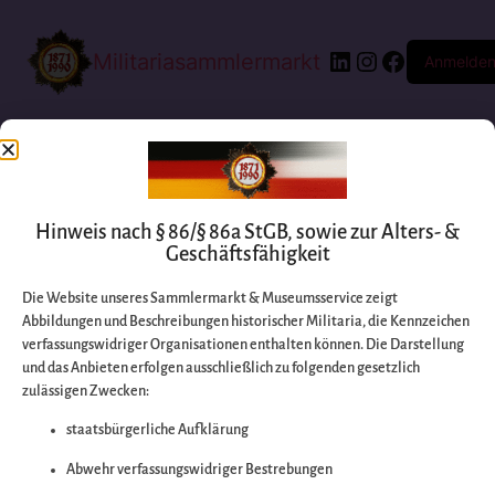
Militariasammlermarkt
Anmelde
Hinweis nach § 86/§ 86a StGB, sowie zur Alters- &
Geschäftsfähigkeit
Die Website unseres Sammlermarkt & Museumsservice zeigt
Abbildungen und Beschreibungen historischer Militaria, die Kennzeichen
Entschuldigen Sie
verfassungswidriger Organisationen enthalten können. Die Darstellung
und das Anbieten erfolgen ausschließlich zu folgenden gesetzlich
zulässigen Zwecken:
bitte die
staatsbürgerliche Aufklärung
Unannehmlichkeiten
Abwehr verfassungswidriger Bestrebungen