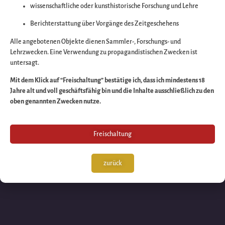
wissenschaftliche oder kunsthistorische Forschung und Lehre
Wir arbeiten an eine
Berichterstattung über Vorgänge des Zeitgeschehens
großartigen Sache 
Alle angebotenen Objekte dienen Sammler-, Forschungs- und
Lehrzwecken. Eine Verwendung zu propagandistischen Zwecken ist
untersagt.
schauen Sie bald
Mit dem Klick auf “Freischaltung” bestätige ich, dass ich mindestens 18
Jahre alt und voll geschäftsfähig bin und die Inhalte ausschließlich zu den
wieder vorbei!
oben genannten Zwecken nutze.
Freischaltung
zurück