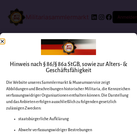
Militariasammlermarkt
Anmelde
Hinweis nach § 86/§ 86a StGB, sowie zur Alters- &
Geschäftsfähigkeit
Die Website unseres Sammlermarkt & Museumsservice zeigt
Abbildungen und Beschreibungen historischer Militaria, die Kennzeichen
Entschuldigen Sie
verfassungswidriger Organisationen enthalten können. Die Darstellung
und das Anbieten erfolgen ausschließlich zu folgenden gesetzlich
zulässigen Zwecken:
bitte die
staatsbürgerliche Aufklärung
Unannehmlichkeiten
Abwehr verfassungswidriger Bestrebungen