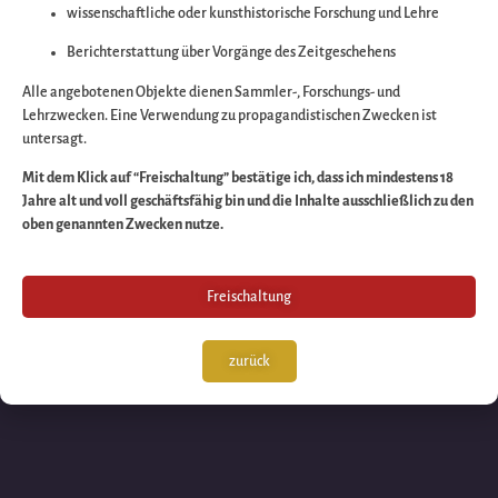
wissenschaftliche oder kunsthistorische Forschung und Lehre
Wir arbeiten an eine
Berichterstattung über Vorgänge des Zeitgeschehens
großartigen Sache 
Alle angebotenen Objekte dienen Sammler-, Forschungs- und
Lehrzwecken. Eine Verwendung zu propagandistischen Zwecken ist
untersagt.
schauen Sie bald
Mit dem Klick auf “Freischaltung” bestätige ich, dass ich mindestens 18
Jahre alt und voll geschäftsfähig bin und die Inhalte ausschließlich zu den
wieder vorbei!
oben genannten Zwecken nutze.
Freischaltung
zurück