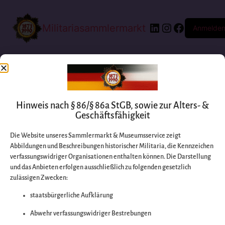
Militariasammlermarkt
Anmelde
Hinweis nach § 86/§ 86a StGB, sowie zur Alters- &
Geschäftsfähigkeit
Die Website unseres Sammlermarkt & Museumsservice zeigt
Abbildungen und Beschreibungen historischer Militaria, die Kennzeichen
Entschuldigen Sie
verfassungswidriger Organisationen enthalten können. Die Darstellung
und das Anbieten erfolgen ausschließlich zu folgenden gesetzlich
zulässigen Zwecken:
bitte die
staatsbürgerliche Aufklärung
Unannehmlichkeiten
Abwehr verfassungswidriger Bestrebungen