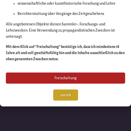
wissenschaftliche oder kunsthistorische Forschung und Lehre
Wir arbeiten an eine
Berichterstattung über Vorgänge des Zeitgeschehens
großartigen Sache 
Alle angebotenen Objekte dienen Sammler-, Forschungs- und
Lehrzwecken. Eine Verwendung zu propagandistischen Zwecken ist
untersagt.
schauen Sie bald
Mit dem Klick auf “Freischaltung” bestätige ich, dass ich mindestens 18
Jahre alt und voll geschäftsfähig bin und die Inhalte ausschließlich zu den
wieder vorbei!
oben genannten Zwecken nutze.
Freischaltung
zurück