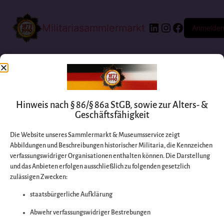
Militariasammlermarkt
Anmelde
Hinweis nach § 86/§ 86a StGB, sowie zur Alters- &
Geschäftsfähigkeit
Die Website unseres Sammlermarkt & Museumsservice zeigt
Abbildungen und Beschreibungen historischer Militaria, die Kennzeichen
Entschuldigen Sie
verfassungswidriger Organisationen enthalten können. Die Darstellung
und das Anbieten erfolgen ausschließlich zu folgenden gesetzlich
zulässigen Zwecken:
bitte die
staatsbürgerliche Aufklärung
Unannehmlichkeiten
Abwehr verfassungswidriger Bestrebungen