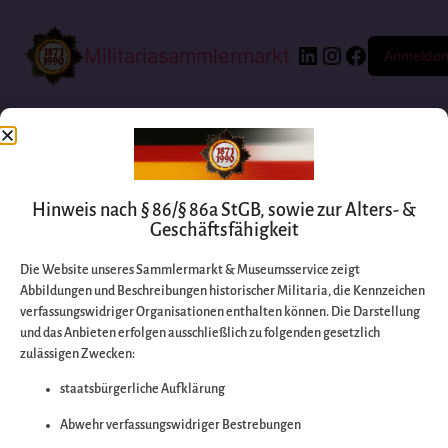
Militariasammlermarkt
Anmelde
Hinweis nach § 86/§ 86a StGB, sowie zur Alters- &
Geschäftsfähigkeit
Die Website unseres Sammlermarkt & Museumsservice zeigt
Abbildungen und Beschreibungen historischer Militaria, die Kennzeichen
Entschuldigen Sie
verfassungswidriger Organisationen enthalten können. Die Darstellung
und das Anbieten erfolgen ausschließlich zu folgenden gesetzlich
zulässigen Zwecken:
bitte die
staatsbürgerliche Aufklärung
Unannehmlichkeiten
Abwehr verfassungswidriger Bestrebungen