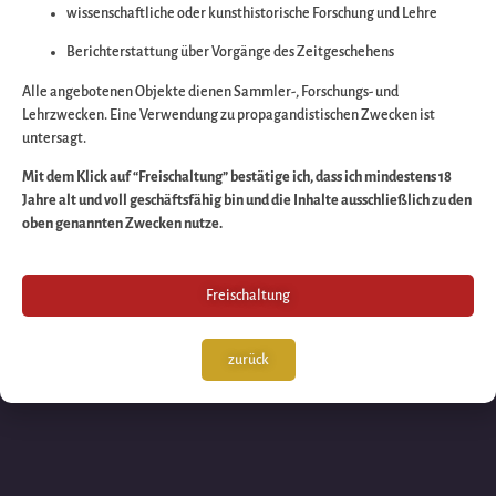
wissenschaftliche oder kunsthistorische Forschung und Lehre
Wir arbeiten an eine
Berichterstattung über Vorgänge des Zeitgeschehens
großartigen Sache 
Alle angebotenen Objekte dienen Sammler-, Forschungs- und
Lehrzwecken. Eine Verwendung zu propagandistischen Zwecken ist
untersagt.
schauen Sie bald
Mit dem Klick auf “Freischaltung” bestätige ich, dass ich mindestens 18
Jahre alt und voll geschäftsfähig bin und die Inhalte ausschließlich zu den
wieder vorbei!
oben genannten Zwecken nutze.
Freischaltung
zurück