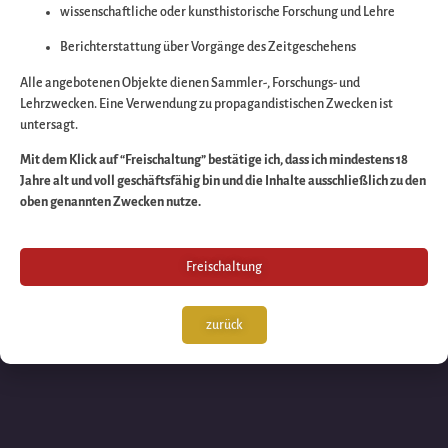
wissenschaftliche oder kunsthistorische Forschung und Lehre
Wir arbeiten an eine
Berichterstattung über Vorgänge des Zeitgeschehens
großartigen Sache 
Alle angebotenen Objekte dienen Sammler-, Forschungs- und
Lehrzwecken. Eine Verwendung zu propagandistischen Zwecken ist
untersagt.
schauen Sie bald
Mit dem Klick auf “Freischaltung” bestätige ich, dass ich mindestens 18
Jahre alt und voll geschäftsfähig bin und die Inhalte ausschließlich zu den
wieder vorbei!
oben genannten Zwecken nutze.
Freischaltung
zurück