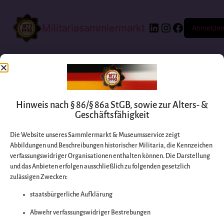
Militariasammlermarkt
Anmelde
Hinweis nach § 86/§ 86a StGB, sowie zur Alters- &
Geschäftsfähigkeit
Die Website unseres Sammlermarkt & Museumsservice zeigt
Abbildungen und Beschreibungen historischer Militaria, die Kennzeichen
Entschuldigen Sie
verfassungswidriger Organisationen enthalten können. Die Darstellung
und das Anbieten erfolgen ausschließlich zu folgenden gesetzlich
zulässigen Zwecken:
bitte die
staatsbürgerliche Aufklärung
Unannehmlichkeiten
Abwehr verfassungswidriger Bestrebungen