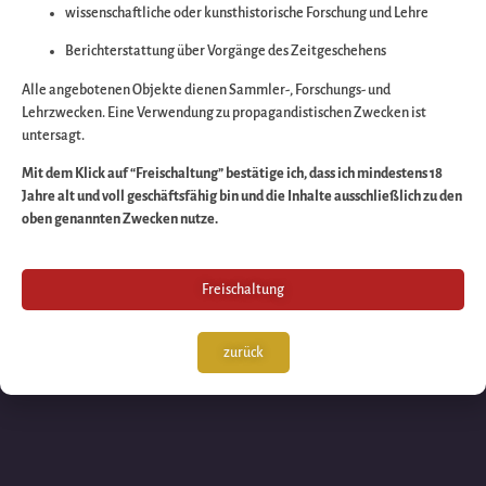
wissenschaftliche oder kunsthistorische Forschung und Lehre
Wir arbeiten an eine
Berichterstattung über Vorgänge des Zeitgeschehens
großartigen Sache 
Alle angebotenen Objekte dienen Sammler-, Forschungs- und
Lehrzwecken. Eine Verwendung zu propagandistischen Zwecken ist
untersagt.
schauen Sie bald
Mit dem Klick auf “Freischaltung” bestätige ich, dass ich mindestens 18
Jahre alt und voll geschäftsfähig bin und die Inhalte ausschließlich zu den
wieder vorbei!
oben genannten Zwecken nutze.
Freischaltung
zurück