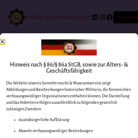
Militariasammlermarkt
Anmelde
Hinweis nach § 86/§ 86a StGB, sowie zur Alters- &
Geschäftsfähigkeit
Die Website unseres Sammlermarkt & Museumsservice zeigt
Abbildungen und Beschreibungen historischer Militaria, die Kennzeichen
Entschuldigen Sie
verfassungswidriger Organisationen enthalten können. Die Darstellung
und das Anbieten erfolgen ausschließlich zu folgenden gesetzlich
zulässigen Zwecken:
bitte die
staatsbürgerliche Aufklärung
Unannehmlichkeiten
Abwehr verfassungswidriger Bestrebungen