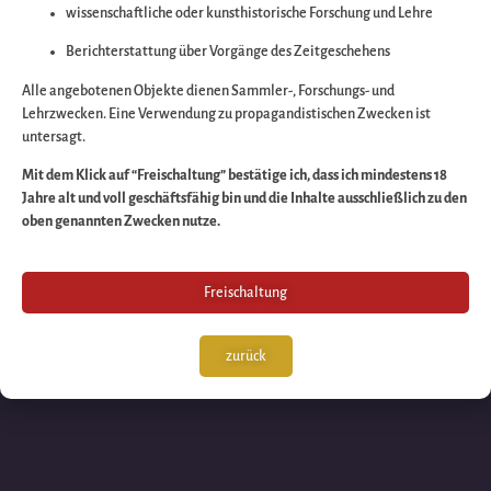
wissenschaftliche oder kunsthistorische Forschung und Lehre
Wir arbeiten an eine
Berichterstattung über Vorgänge des Zeitgeschehens
großartigen Sache 
Alle angebotenen Objekte dienen Sammler-, Forschungs- und
Lehrzwecken. Eine Verwendung zu propagandistischen Zwecken ist
untersagt.
schauen Sie bald
Mit dem Klick auf “Freischaltung” bestätige ich, dass ich mindestens 18
Jahre alt und voll geschäftsfähig bin und die Inhalte ausschließlich zu den
wieder vorbei!
oben genannten Zwecken nutze.
Freischaltung
zurück