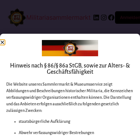
Militariasammlermarkt
Anmelde
Hinweis nach § 86/§ 86a StGB, sowie zur Alters- &
Geschäftsfähigkeit
Die Website unseres Sammlermarkt & Museumsservice zeigt
Abbildungen und Beschreibungen historischer Militaria, die Kennzeichen
Entschuldigen Sie
verfassungswidriger Organisationen enthalten können. Die Darstellung
und das Anbieten erfolgen ausschließlich zu folgenden gesetzlich
zulässigen Zwecken:
bitte die
staatsbürgerliche Aufklärung
Unannehmlichkeiten
Abwehr verfassungswidriger Bestrebungen