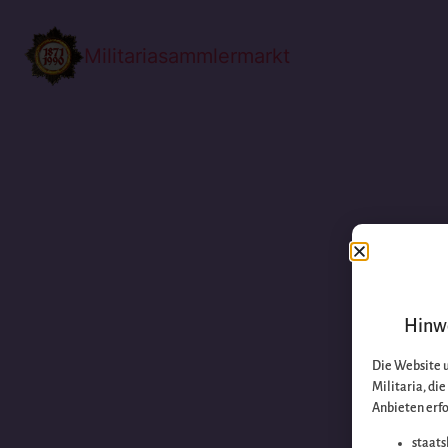
Militariasammlermarkt
Hinwe
Die Website 
Militaria, di
Anbieten erfo
staats