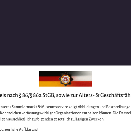
is nach § 86/§ 86a StGB, sowie zur Alters- & Geschäftsfäh
unseres Sammlermarkt & Museumsservice zeigt Abbildungen und Beschreibungen
e Kennzeichen verfassungswidriger Organisationen enthalten können. Die Darste
lgen ausschließlich zu folgenden gesetzlich zulässigen Zwecken:
bürgerliche Aufklärung