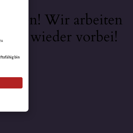
keiten! Wir arbeiten
 bald wieder vorbei!
zu
äftsfähig bin