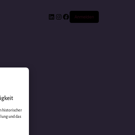
Anmelden
igkeit
 historischer
llung und das