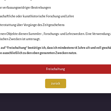
r verfassungswidriger Bestrebungen
itte die Unannehmlich
schaftliche oder kunsthistorische Forschung und Lehre
n Sache – schauen Sie
terstattung über Vorgänge des Zeitgeschehens
enen Objekte dienen Sammler-, Forschungs- und Lehrzwecken. Eine Verwendung 
schen Zwecken ist untersagt.
auf “Freischaltung” bestätige ich, dass ich mindestens 18 Jahre alt und voll gesch
te ausschließlich zu den oben genannten Zwecken nutze.
Freischaltung
zurück