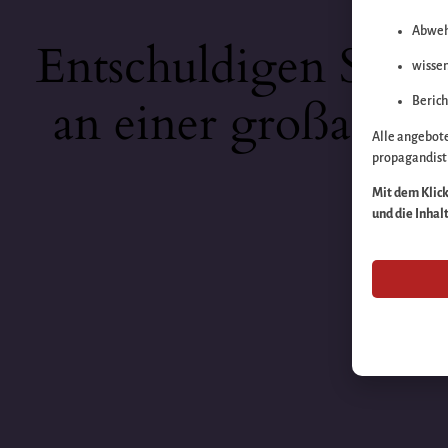
Abweh
Entschuldigen Sie b
wissen
an einer großartige
Berich
Alle angebot
propagandisti
Mit dem Klick 
und die Inhal