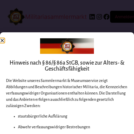
Militariasammlermarkt
Anmelde
Hinweis nach § 86/§ 86a StGB, sowie zur Alters- &
Geschäftsfähigkeit
Die Website unseres Sammlermarkt & Museumsservice zeigt
Abbildungen und Beschreibungen historischer Militaria, die Kennzeichen
Entschuldigen Sie
verfassungswidriger Organisationen enthalten können. Die Darstellung
und das Anbieten erfolgen ausschließlich zu folgenden gesetzlich
zulässigen Zwecken:
bitte die
staatsbürgerliche Aufklärung
Unannehmlichkeiten
Abwehr verfassungswidriger Bestrebungen