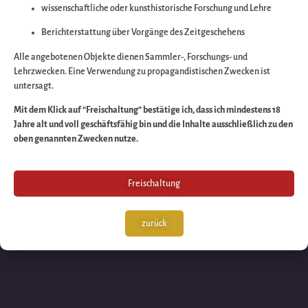
wissenschaftliche oder kunsthistorische Forschung und Lehre
Wir arbeiten an eine
Berichterstattung über Vorgänge des Zeitgeschehens
großartigen Sache 
Alle angebotenen Objekte dienen Sammler-, Forschungs- und
Lehrzwecken. Eine Verwendung zu propagandistischen Zwecken ist
untersagt.
schauen Sie bald
Mit dem Klick auf “Freischaltung” bestätige ich, dass ich mindestens 18
Jahre alt und voll geschäftsfähig bin und die Inhalte ausschließlich zu den
wieder vorbei!
oben genannten Zwecken nutze.
Freischaltung
zurück