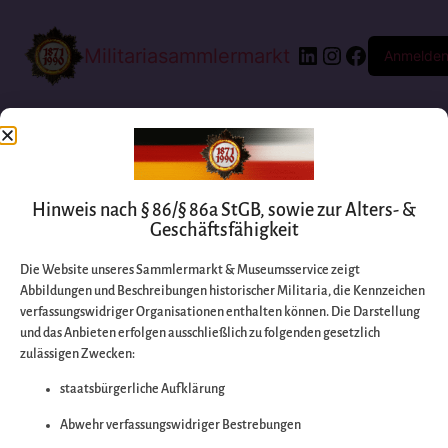
Militariasammlermarkt
Anmelde
Hinweis nach § 86/§ 86a StGB, sowie zur Alters- &
Geschäftsfähigkeit
Die Website unseres Sammlermarkt & Museumsservice zeigt
Abbildungen und Beschreibungen historischer Militaria, die Kennzeichen
Entschuldigen Sie
verfassungswidriger Organisationen enthalten können. Die Darstellung
und das Anbieten erfolgen ausschließlich zu folgenden gesetzlich
zulässigen Zwecken:
bitte die
staatsbürgerliche Aufklärung
Unannehmlichkeiten
Abwehr verfassungswidriger Bestrebungen