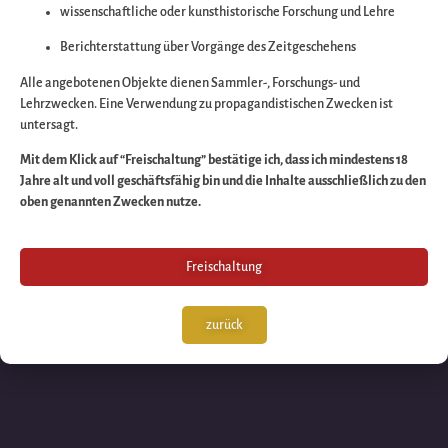
wissenschaftliche oder kunsthistorische Forschung und Lehre
Wir arbeiten an eine
Berichterstattung über Vorgänge des Zeitgeschehens
großartigen Sache 
Alle angebotenen Objekte dienen Sammler-, Forschungs- und
Lehrzwecken. Eine Verwendung zu propagandistischen Zwecken ist
untersagt.
schauen Sie bald
Mit dem Klick auf “Freischaltung” bestätige ich, dass ich mindestens 18
Jahre alt und voll geschäftsfähig bin und die Inhalte ausschließlich zu den
wieder vorbei!
oben genannten Zwecken nutze.
Freischaltung
zurück