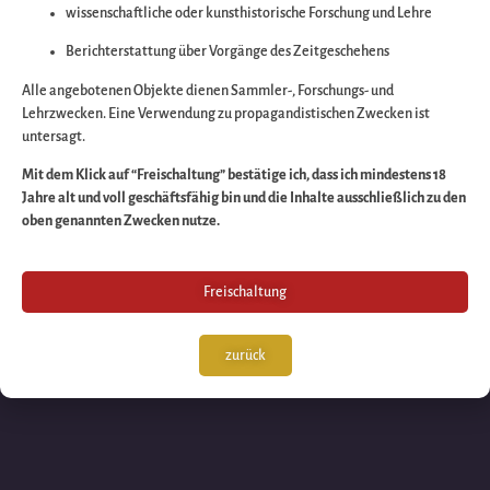
wissenschaftliche oder kunsthistorische Forschung und Lehre
Wir arbeiten an eine
Berichterstattung über Vorgänge des Zeitgeschehens
großartigen Sache 
Alle angebotenen Objekte dienen Sammler-, Forschungs- und
Lehrzwecken. Eine Verwendung zu propagandistischen Zwecken ist
untersagt.
schauen Sie bald
Mit dem Klick auf “Freischaltung” bestätige ich, dass ich mindestens 18
Jahre alt und voll geschäftsfähig bin und die Inhalte ausschließlich zu den
wieder vorbei!
oben genannten Zwecken nutze.
Freischaltung
zurück