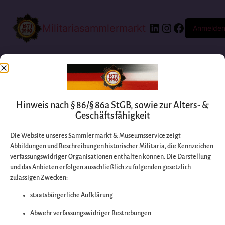
Militariasammlermarkt
Anmelde
Hinweis nach § 86/§ 86a StGB, sowie zur Alters- &
Geschäftsfähigkeit
Die Website unseres Sammlermarkt & Museumsservice zeigt
Abbildungen und Beschreibungen historischer Militaria, die Kennzeichen
Entschuldigen Sie
verfassungswidriger Organisationen enthalten können. Die Darstellung
und das Anbieten erfolgen ausschließlich zu folgenden gesetzlich
zulässigen Zwecken:
bitte die
staatsbürgerliche Aufklärung
Unannehmlichkeiten
Abwehr verfassungswidriger Bestrebungen