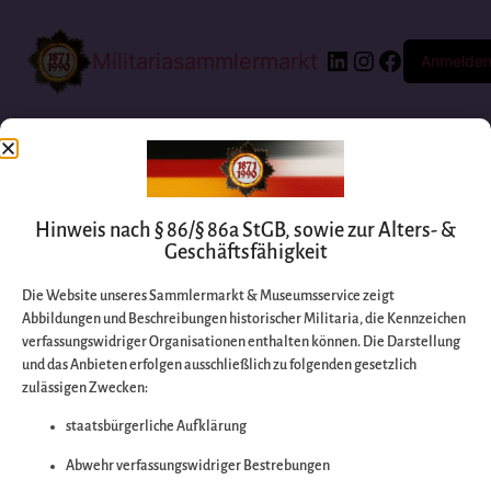
Militariasammlermarkt
Anmelde
Hinweis nach § 86/§ 86a StGB, sowie zur Alters- &
Geschäftsfähigkeit
Die Website unseres Sammlermarkt & Museumsservice zeigt
Abbildungen und Beschreibungen historischer Militaria, die Kennzeichen
Entschuldigen Sie
verfassungswidriger Organisationen enthalten können. Die Darstellung
und das Anbieten erfolgen ausschließlich zu folgenden gesetzlich
zulässigen Zwecken:
bitte die
staatsbürgerliche Aufklärung
Unannehmlichkeiten
Abwehr verfassungswidriger Bestrebungen