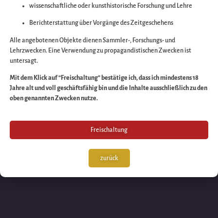
wissenschaftliche oder kunsthistorische Forschung und Lehre
Wir arbeiten an eine
Berichterstattung über Vorgänge des Zeitgeschehens
großartigen Sache 
Alle angebotenen Objekte dienen Sammler-, Forschungs- und
Lehrzwecken. Eine Verwendung zu propagandistischen Zwecken ist
untersagt.
schauen Sie bald
Mit dem Klick auf “Freischaltung” bestätige ich, dass ich mindestens 18
Jahre alt und voll geschäftsfähig bin und die Inhalte ausschließlich zu den
wieder vorbei!
oben genannten Zwecken nutze.
Freischaltung
zurück