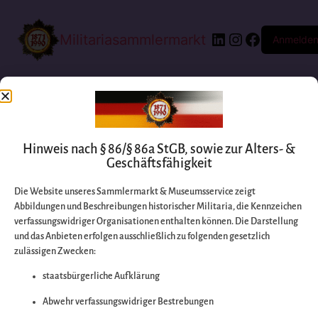
Militariasammlermarkt
Anmelde
Hinweis nach § 86/§ 86a StGB, sowie zur Alters- &
Geschäftsfähigkeit
Die Website unseres Sammlermarkt & Museumsservice zeigt
Abbildungen und Beschreibungen historischer Militaria, die Kennzeichen
Entschuldigen Sie
verfassungswidriger Organisationen enthalten können. Die Darstellung
und das Anbieten erfolgen ausschließlich zu folgenden gesetzlich
zulässigen Zwecken:
bitte die
staatsbürgerliche Aufklärung
Unannehmlichkeiten
Abwehr verfassungswidriger Bestrebungen