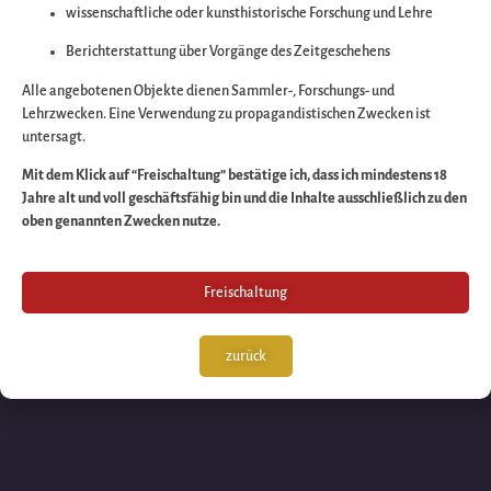
wissenschaftliche oder kunsthistorische Forschung und Lehre
Wir arbeiten an eine
Berichterstattung über Vorgänge des Zeitgeschehens
großartigen Sache 
Alle angebotenen Objekte dienen Sammler-, Forschungs- und
Lehrzwecken. Eine Verwendung zu propagandistischen Zwecken ist
untersagt.
schauen Sie bald
Mit dem Klick auf “Freischaltung” bestätige ich, dass ich mindestens 18
Jahre alt und voll geschäftsfähig bin und die Inhalte ausschließlich zu den
wieder vorbei!
oben genannten Zwecken nutze.
Freischaltung
zurück