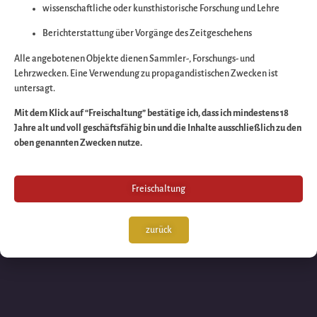
wissenschaftliche oder kunsthistorische Forschung und Lehre
Wir arbeiten an eine
Berichterstattung über Vorgänge des Zeitgeschehens
großartigen Sache 
Alle angebotenen Objekte dienen Sammler-, Forschungs- und
Lehrzwecken. Eine Verwendung zu propagandistischen Zwecken ist
untersagt.
schauen Sie bald
Mit dem Klick auf “Freischaltung” bestätige ich, dass ich mindestens 18
Jahre alt und voll geschäftsfähig bin und die Inhalte ausschließlich zu den
wieder vorbei!
oben genannten Zwecken nutze.
Freischaltung
zurück