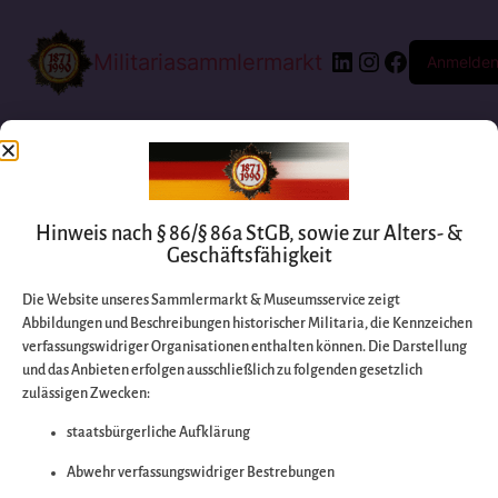
Militariasammlermarkt
Anmelde
Hinweis nach § 86/§ 86a StGB, sowie zur Alters- &
Geschäftsfähigkeit
Die Website unseres Sammlermarkt & Museumsservice zeigt
Abbildungen und Beschreibungen historischer Militaria, die Kennzeichen
Entschuldigen Sie
verfassungswidriger Organisationen enthalten können. Die Darstellung
und das Anbieten erfolgen ausschließlich zu folgenden gesetzlich
zulässigen Zwecken:
bitte die
staatsbürgerliche Aufklärung
Unannehmlichkeiten
Abwehr verfassungswidriger Bestrebungen