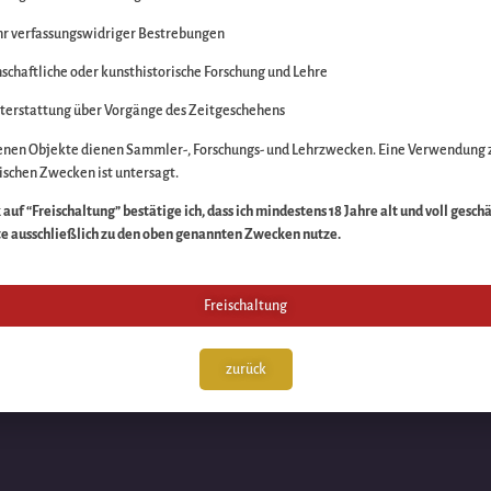
r verfassungswidriger Bestrebungen
itte die Unannehmlich
schaftliche oder kunsthistorische Forschung und Lehre
n Sache – schauen Sie
terstattung über Vorgänge des Zeitgeschehens
enen Objekte dienen Sammler-, Forschungs- und Lehrzwecken. Eine Verwendung 
schen Zwecken ist untersagt.
auf “Freischaltung” bestätige ich, dass ich mindestens 18 Jahre alt und voll gesch
te ausschließlich zu den oben genannten Zwecken nutze.
Freischaltung
zurück