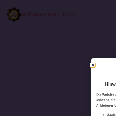
Militariasammlermarkt
Hinwe
Die Website 
Militaria, di
Anbieten erfo
staats