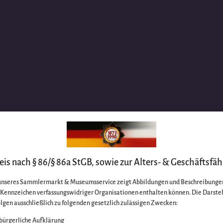
is nach § 86/§ 86a StGB, sowie zur Alters- & Geschäftsfäh
unseres Sammlermarkt & Museumsservice zeigt Abbildungen und Beschreibungen
e Kennzeichen verfassungswidriger Organisationen enthalten können. Die Darste
lgen ausschließlich zu folgenden gesetzlich zulässigen Zwecken:
bürgerliche Aufklärung