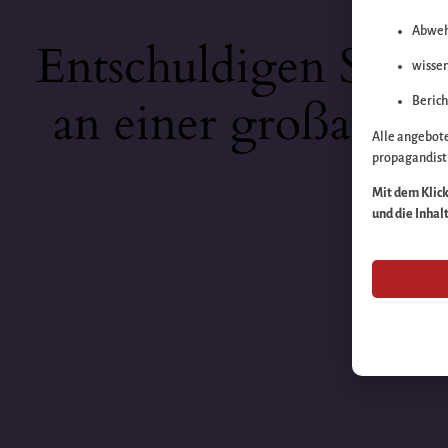
Abweh
Entschuldigen Sie b
wissen
an einer großartige
Berich
Alle angebot
propagandisti
Mit dem Klick 
und die Inhal