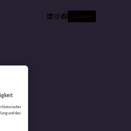
Anmelden
igkeit
 historischer
llung und das