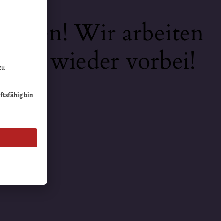
keiten! Wir arbeiten
 bald wieder vorbei!
zu
äftsfähig bin