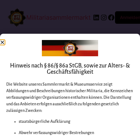
Militariasammlermarkt
Anmelde
Hinweis nach § 86/§ 86a StGB, sowie zur Alters- &
Geschäftsfähigkeit
Die Website unseres Sammlermarkt & Museumsservice zeigt
Abbildungen und Beschreibungen historischer Militaria, die Kennzeichen
Entschuldigen Sie
verfassungswidriger Organisationen enthalten können. Die Darstellung
und das Anbieten erfolgen ausschließlich zu folgenden gesetzlich
zulässigen Zwecken:
bitte die
staatsbürgerliche Aufklärung
Unannehmlichkeiten
Abwehr verfassungswidriger Bestrebungen