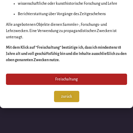
wissenschaftliche oder kunsthistorische Forschung und Lehre
Wir arbeiten an eine
Berichterstattung über Vorgänge des Zeitgeschehens
großartigen Sache 
Alle angebotenen Objekte dienen Sammler-, Forschungs- und
Lehrzwecken. Eine Verwendung zu propagandistischen Zwecken ist
untersagt.
schauen Sie bald
Mit dem Klick auf “Freischaltung” bestätige ich, dass ich mindestens 18
Jahre alt und voll geschäftsfähig bin und die Inhalte ausschließlich zu den
wieder vorbei!
oben genannten Zwecken nutze.
Freischaltung
zurück