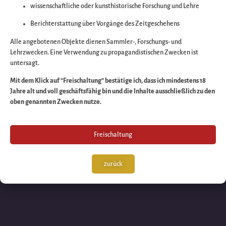
wissenschaftliche oder kunsthistorische Forschung und Lehre
Wir arbeiten an eine
Berichterstattung über Vorgänge des Zeitgeschehens
großartigen Sache 
Alle angebotenen Objekte dienen Sammler-, Forschungs- und
Lehrzwecken. Eine Verwendung zu propagandistischen Zwecken ist
untersagt.
schauen Sie bald
Mit dem Klick auf “Freischaltung” bestätige ich, dass ich mindestens 18
Jahre alt und voll geschäftsfähig bin und die Inhalte ausschließlich zu den
wieder vorbei!
oben genannten Zwecken nutze.
Freischaltung
zurück