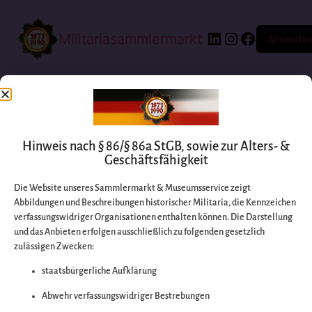
Militariasammlermarkt
Anmelde
Hinweis nach § 86/§ 86a StGB, sowie zur Alters- &
Geschäftsfähigkeit
Die Website unseres Sammlermarkt & Museumsservice zeigt
Abbildungen und Beschreibungen historischer Militaria, die Kennzeichen
Entschuldigen Sie
verfassungswidriger Organisationen enthalten können. Die Darstellung
und das Anbieten erfolgen ausschließlich zu folgenden gesetzlich
zulässigen Zwecken:
bitte die
staatsbürgerliche Aufklärung
Unannehmlichkeiten
Abwehr verfassungswidriger Bestrebungen