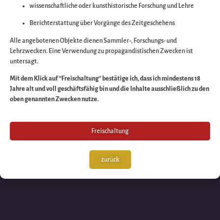
wissenschaftliche oder kunsthistorische Forschung und Lehre
Wir arbeiten an eine
Berichterstattung über Vorgänge des Zeitgeschehens
großartigen Sache 
Alle angebotenen Objekte dienen Sammler-, Forschungs- und
Lehrzwecken. Eine Verwendung zu propagandistischen Zwecken ist
untersagt.
schauen Sie bald
Mit dem Klick auf “Freischaltung” bestätige ich, dass ich mindestens 18
Jahre alt und voll geschäftsfähig bin und die Inhalte ausschließlich zu den
wieder vorbei!
oben genannten Zwecken nutze.
Freischaltung
zurück