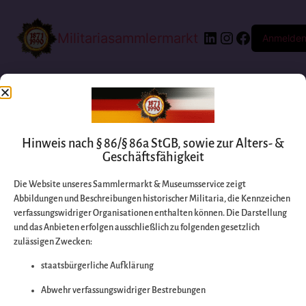
Militariasammlermarkt
Anmelde
Hinweis nach § 86/§ 86a StGB, sowie zur Alters- &
Geschäftsfähigkeit
Die Website unseres Sammlermarkt & Museumsservice zeigt
Abbildungen und Beschreibungen historischer Militaria, die Kennzeichen
Entschuldigen Sie
verfassungswidriger Organisationen enthalten können. Die Darstellung
und das Anbieten erfolgen ausschließlich zu folgenden gesetzlich
zulässigen Zwecken:
bitte die
staatsbürgerliche Aufklärung
Unannehmlichkeiten
Abwehr verfassungswidriger Bestrebungen