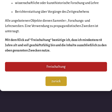
wissenschaftliche oder kunsthistorische Forschung und Lehre
Wir arbeiten an eine
Berichterstattung über Vorgänge des Zeitgeschehens
großartigen Sache 
Alle angebotenen Objekte dienen Sammler-, Forschungs- und
Lehrzwecken. Eine Verwendung zu propagandistischen Zwecken ist
untersagt.
schauen Sie bald
Mit dem Klick auf “Freischaltung” bestätige ich, dass ich mindestens 18
Jahre alt und voll geschäftsfähig bin und die Inhalte ausschließlich zu den
wieder vorbei!
oben genannten Zwecken nutze.
Freischaltung
zurück