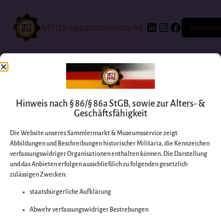
Militariasammlermarkt
Anmelde
Hinweis nach § 86/§ 86a StGB, sowie zur Alters- &
Geschäftsfähigkeit
Die Website unseres Sammlermarkt & Museumsservice zeigt
Abbildungen und Beschreibungen historischer Militaria, die Kennzeichen
Entschuldigen Sie
verfassungswidriger Organisationen enthalten können. Die Darstellung
und das Anbieten erfolgen ausschließlich zu folgenden gesetzlich
zulässigen Zwecken:
bitte die
staatsbürgerliche Aufklärung
Unannehmlichkeiten
Abwehr verfassungswidriger Bestrebungen