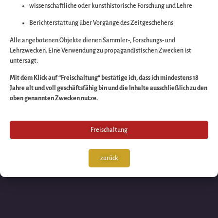
wissenschaftliche oder kunsthistorische Forschung und Lehre
Wir arbeiten an eine
Berichterstattung über Vorgänge des Zeitgeschehens
großartigen Sache 
Alle angebotenen Objekte dienen Sammler-, Forschungs- und
Lehrzwecken. Eine Verwendung zu propagandistischen Zwecken ist
untersagt.
schauen Sie bald
Mit dem Klick auf “Freischaltung” bestätige ich, dass ich mindestens 18
Jahre alt und voll geschäftsfähig bin und die Inhalte ausschließlich zu den
wieder vorbei!
oben genannten Zwecken nutze.
Freischaltung
zurück