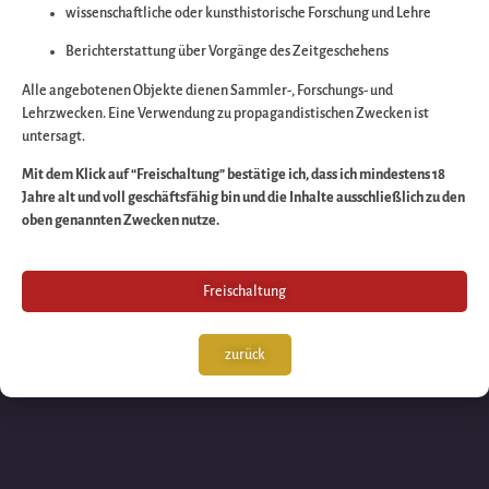
wissenschaftliche oder kunsthistorische Forschung und Lehre
Wir arbeiten an eine
Berichterstattung über Vorgänge des Zeitgeschehens
großartigen Sache 
Alle angebotenen Objekte dienen Sammler-, Forschungs- und
Lehrzwecken. Eine Verwendung zu propagandistischen Zwecken ist
untersagt.
schauen Sie bald
Mit dem Klick auf “Freischaltung” bestätige ich, dass ich mindestens 18
Jahre alt und voll geschäftsfähig bin und die Inhalte ausschließlich zu den
wieder vorbei!
oben genannten Zwecken nutze.
Freischaltung
zurück