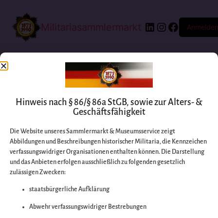
Militariasammlermarkt
Anmelde
Hinweis nach § 86/§ 86a StGB, sowie zur Alters- &
Geschäftsfähigkeit
Die Website unseres Sammlermarkt & Museumsservice zeigt
Abbildungen und Beschreibungen historischer Militaria, die Kennzeichen
Entschuldigen Sie
verfassungswidriger Organisationen enthalten können. Die Darstellung
und das Anbieten erfolgen ausschließlich zu folgenden gesetzlich
zulässigen Zwecken:
bitte die
staatsbürgerliche Aufklärung
Unannehmlichkeiten
Abwehr verfassungswidriger Bestrebungen