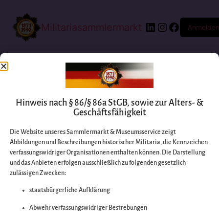
Militariasammlermarkt
Anmelde
Hinweis nach § 86/§ 86a StGB, sowie zur Alters- &
Geschäftsfähigkeit
Die Website unseres Sammlermarkt & Museumsservice zeigt
Abbildungen und Beschreibungen historischer Militaria, die Kennzeichen
Entschuldigen Sie
verfassungswidriger Organisationen enthalten können. Die Darstellung
und das Anbieten erfolgen ausschließlich zu folgenden gesetzlich
zulässigen Zwecken:
bitte die
staatsbürgerliche Aufklärung
Unannehmlichkeiten
Abwehr verfassungswidriger Bestrebungen