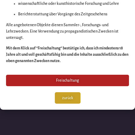
wissenschaftliche oder kunsthistorische Forschung und Lehre
Wir arbeiten an eine
Berichterstattung über Vorgänge des Zeitgeschehens
großartigen Sache 
Alle angebotenen Objekte dienen Sammler-, Forschungs- und
Lehrzwecken. Eine Verwendung zu propagandistischen Zwecken ist
untersagt.
schauen Sie bald
Mit dem Klick auf “Freischaltung” bestätige ich, dass ich mindestens 18
Jahre alt und voll geschäftsfähig bin und die Inhalte ausschließlich zu den
wieder vorbei!
oben genannten Zwecken nutze.
Freischaltung
zurück