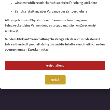
wissenschaftliche oder kunsthistorische Forschung und Lehre
Wir arbeiten an eine
Berichterstattung über Vorgänge des Zeitgeschehens
großartigen Sache 
Alle angebotenen Objekte dienen Sammler-, Forschungs- und
Lehrzwecken. Eine Verwendung zu propagandistischen Zwecken ist
untersagt.
schauen Sie bald
Mit dem Klick auf “Freischaltung” bestätige ich, dass ich mindestens 18
Jahre alt und voll geschäftsfähig bin und die Inhalte ausschließlich zu den
wieder vorbei!
oben genannten Zwecken nutze.
Freischaltung
zurück