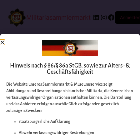
Militariasammlermarkt
Anmelde
Hinweis nach § 86/§ 86a StGB, sowie zur Alters- &
Geschäftsfähigkeit
Die Website unseres Sammlermarkt & Museumsservice zeigt
Abbildungen und Beschreibungen historischer Militaria, die Kennzeichen
Entschuldigen Sie
verfassungswidriger Organisationen enthalten können. Die Darstellung
und das Anbieten erfolgen ausschließlich zu folgenden gesetzlich
zulässigen Zwecken:
bitte die
staatsbürgerliche Aufklärung
Unannehmlichkeiten
Abwehr verfassungswidriger Bestrebungen