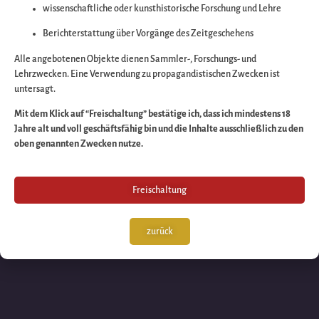
wissenschaftliche oder kunsthistorische Forschung und Lehre
Wir arbeiten an eine
Berichterstattung über Vorgänge des Zeitgeschehens
großartigen Sache 
Alle angebotenen Objekte dienen Sammler-, Forschungs- und
Lehrzwecken. Eine Verwendung zu propagandistischen Zwecken ist
untersagt.
schauen Sie bald
Mit dem Klick auf “Freischaltung” bestätige ich, dass ich mindestens 18
Jahre alt und voll geschäftsfähig bin und die Inhalte ausschließlich zu den
wieder vorbei!
oben genannten Zwecken nutze.
Freischaltung
zurück