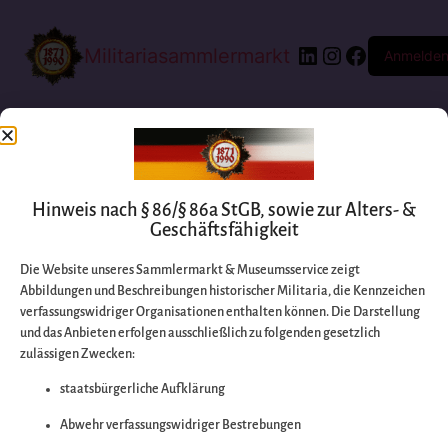
Militariasammlermarkt
Anmelde
Hinweis nach § 86/§ 86a StGB, sowie zur Alters- &
Geschäftsfähigkeit
Die Website unseres Sammlermarkt & Museumsservice zeigt
Abbildungen und Beschreibungen historischer Militaria, die Kennzeichen
Entschuldigen Sie
verfassungswidriger Organisationen enthalten können. Die Darstellung
und das Anbieten erfolgen ausschließlich zu folgenden gesetzlich
zulässigen Zwecken:
bitte die
staatsbürgerliche Aufklärung
Unannehmlichkeiten
Abwehr verfassungswidriger Bestrebungen