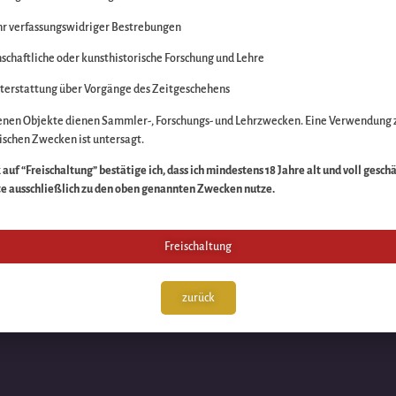
r verfassungswidriger Bestrebungen
itte die Unannehmlich
schaftliche oder kunsthistorische Forschung und Lehre
n Sache – schauen Sie
terstattung über Vorgänge des Zeitgeschehens
enen Objekte dienen Sammler-, Forschungs- und Lehrzwecken. Eine Verwendung 
schen Zwecken ist untersagt.
auf “Freischaltung” bestätige ich, dass ich mindestens 18 Jahre alt und voll gesch
te ausschließlich zu den oben genannten Zwecken nutze.
Freischaltung
zurück