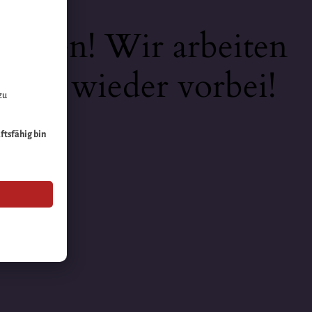
keiten! Wir arbeiten
 bald wieder vorbei!
zu
äftsfähig bin