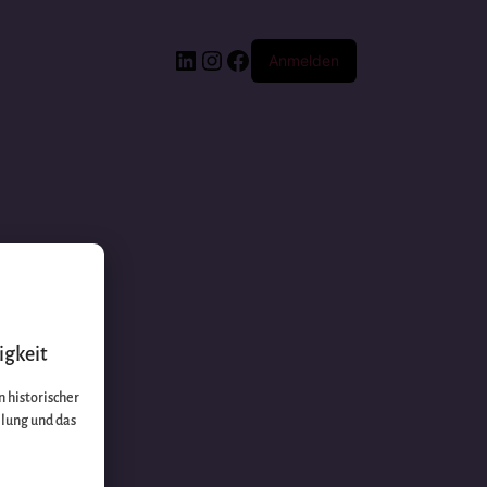
Anmelden
igkeit
 historischer
llung und das