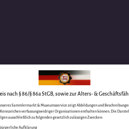
is nach § 86/§ 86a StGB, sowie zur Alters- & Geschäftsfäh
unseres Sammlermarkt & Museumsservice zeigt Abbildungen und Beschreibungen
e Kennzeichen verfassungswidriger Organisationen enthalten können. Die Darste
lgen ausschließlich zu folgenden gesetzlich zulässigen Zwecken:
bürgerliche Aufklärung