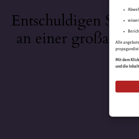
Abweh
Entschuldigen Sie b
wissen
an einer großartige
Berich
Alle angebot
propagandisti
Mit dem Klick 
und die Inhal