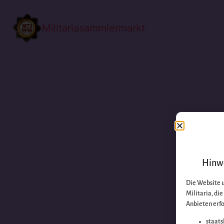
Militariasammlermarkt
Hinwe
Die Website 
Militaria, di
Anbieten erfo
staats