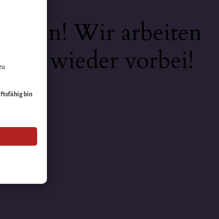
keiten! Wir arbeiten
 bald wieder vorbei!
zu
äftsfähig bin