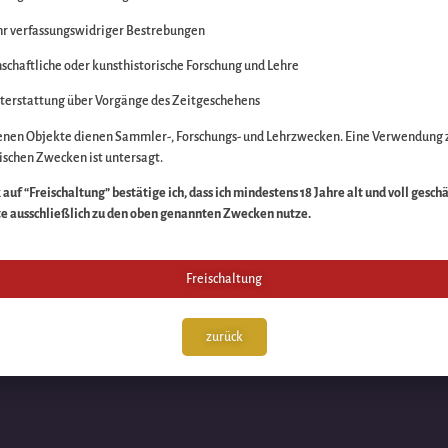
r verfassungswidriger Bestrebungen
itte die Unannehmlich
schaftliche oder kunsthistorische Forschung und Lehre
n Sache – schauen Sie
terstattung über Vorgänge des Zeitgeschehens
enen Objekte dienen Sammler-, Forschungs- und Lehrzwecken. Eine Verwendung 
schen Zwecken ist untersagt.
auf “Freischaltung” bestätige ich, dass ich mindestens 18 Jahre alt und voll gesch
te ausschließlich zu den oben genannten Zwecken nutze.
Freischaltung
zurück