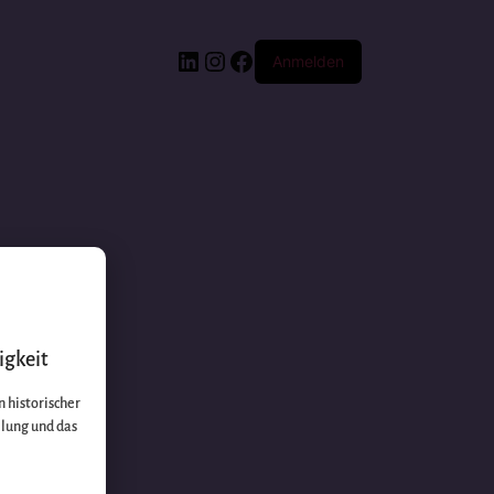
Anmelden
igkeit
 historischer
llung und das