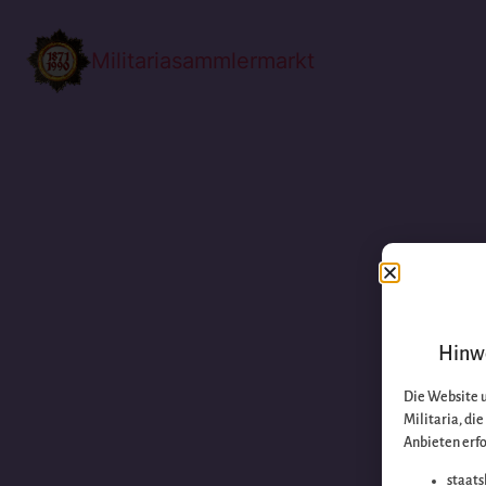
Militariasammlermarkt
Hinwe
Die Website 
Militaria, di
Anbieten erfo
staats