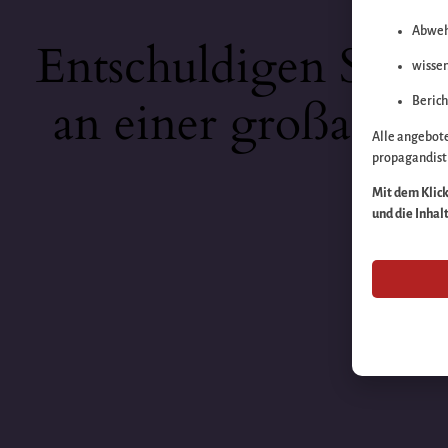
Abweh
Entschuldigen Sie b
wissen
an einer großartige
Berich
Alle angebot
propagandisti
Mit dem Klick 
und die Inhal