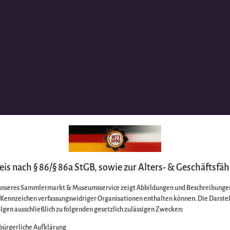
is nach § 86/§ 86a StGB, sowie zur Alters- & Geschäftsfäh
unseres Sammlermarkt & Museumsservice zeigt Abbildungen und Beschreibungen
e Kennzeichen verfassungswidriger Organisationen enthalten können. Die Darste
lgen ausschließlich zu folgenden gesetzlich zulässigen Zwecken:
bürgerliche Aufklärung