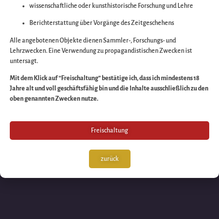
wissenschaftliche oder kunsthistorische Forschung und Lehre
Wir arbeiten an eine
Berichterstattung über Vorgänge des Zeitgeschehens
großartigen Sache 
Alle angebotenen Objekte dienen Sammler-, Forschungs- und
Lehrzwecken. Eine Verwendung zu propagandistischen Zwecken ist
untersagt.
schauen Sie bald
Mit dem Klick auf “Freischaltung” bestätige ich, dass ich mindestens 18
Jahre alt und voll geschäftsfähig bin und die Inhalte ausschließlich zu den
wieder vorbei!
oben genannten Zwecken nutze.
Freischaltung
zurück