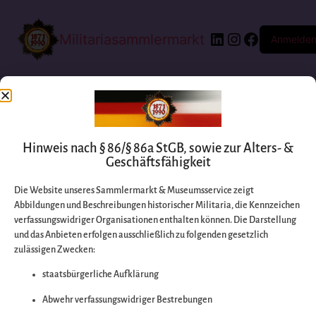
Militariasammlermarkt
Anmelde
Hinweis nach § 86/§ 86a StGB, sowie zur Alters- &
Geschäftsfähigkeit
Die Website unseres Sammlermarkt & Museumsservice zeigt
Abbildungen und Beschreibungen historischer Militaria, die Kennzeichen
Entschuldigen Sie
verfassungswidriger Organisationen enthalten können. Die Darstellung
und das Anbieten erfolgen ausschließlich zu folgenden gesetzlich
zulässigen Zwecken:
bitte die
staatsbürgerliche Aufklärung
Unannehmlichkeiten
Abwehr verfassungswidriger Bestrebungen