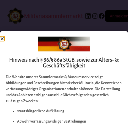
Militariasammlermarkt
Anmelde
Hinweis nach § 86/§ 86a StGB, sowie zur Alters- &
Geschäftsfähigkeit
Die Website unseres Sammlermarkt & Museumsservice zeigt
Abbildungen und Beschreibungen historischer Militaria, die Kennzeichen
Entschuldigen Sie
verfassungswidriger Organisationen enthalten können. Die Darstellung
und das Anbieten erfolgen ausschließlich zu folgenden gesetzlich
zulässigen Zwecken:
bitte die
staatsbürgerliche Aufklärung
Unannehmlichkeiten
Abwehr verfassungswidriger Bestrebungen