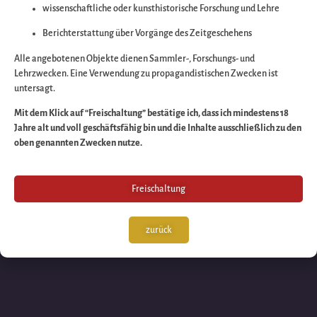
wissenschaftliche oder kunsthistorische Forschung und Lehre
Wir arbeiten an eine
Berichterstattung über Vorgänge des Zeitgeschehens
großartigen Sache 
Alle angebotenen Objekte dienen Sammler-, Forschungs- und
Lehrzwecken. Eine Verwendung zu propagandistischen Zwecken ist
untersagt.
schauen Sie bald
Mit dem Klick auf “Freischaltung” bestätige ich, dass ich mindestens 18
Jahre alt und voll geschäftsfähig bin und die Inhalte ausschließlich zu den
wieder vorbei!
oben genannten Zwecken nutze.
Freischaltung
zurück