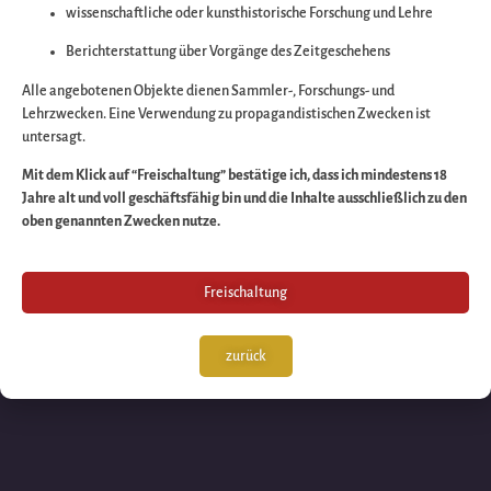
wissenschaftliche oder kunsthistorische Forschung und Lehre
Wir arbeiten an eine
Berichterstattung über Vorgänge des Zeitgeschehens
großartigen Sache 
Alle angebotenen Objekte dienen Sammler-, Forschungs- und
Lehrzwecken. Eine Verwendung zu propagandistischen Zwecken ist
untersagt.
schauen Sie bald
Mit dem Klick auf “Freischaltung” bestätige ich, dass ich mindestens 18
Jahre alt und voll geschäftsfähig bin und die Inhalte ausschließlich zu den
wieder vorbei!
oben genannten Zwecken nutze.
Freischaltung
zurück