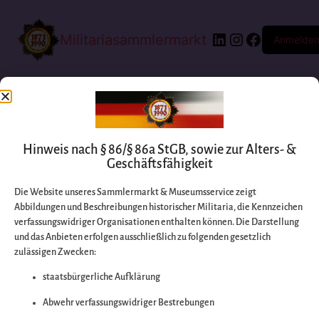
Militariasammlermarkt
Anmelde
Hinweis nach § 86/§ 86a StGB, sowie zur Alters- &
Geschäftsfähigkeit
Die Website unseres Sammlermarkt & Museumsservice zeigt
Abbildungen und Beschreibungen historischer Militaria, die Kennzeichen
Entschuldigen Sie
verfassungswidriger Organisationen enthalten können. Die Darstellung
und das Anbieten erfolgen ausschließlich zu folgenden gesetzlich
zulässigen Zwecken:
bitte die
staatsbürgerliche Aufklärung
Unannehmlichkeiten
Abwehr verfassungswidriger Bestrebungen