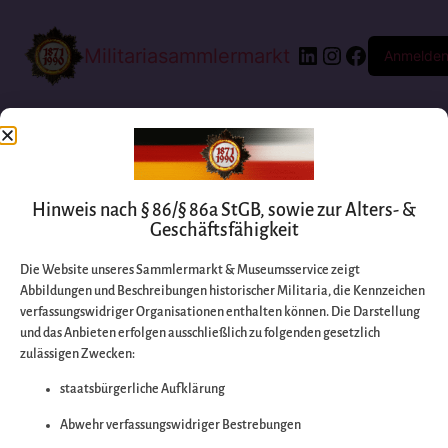
Militariasammlermarkt
Anmelde
Hinweis nach § 86/§ 86a StGB, sowie zur Alters- &
Geschäftsfähigkeit
Die Website unseres Sammlermarkt & Museumsservice zeigt
Abbildungen und Beschreibungen historischer Militaria, die Kennzeichen
Entschuldigen Sie
verfassungswidriger Organisationen enthalten können. Die Darstellung
und das Anbieten erfolgen ausschließlich zu folgenden gesetzlich
zulässigen Zwecken:
bitte die
staatsbürgerliche Aufklärung
Unannehmlichkeiten
Abwehr verfassungswidriger Bestrebungen