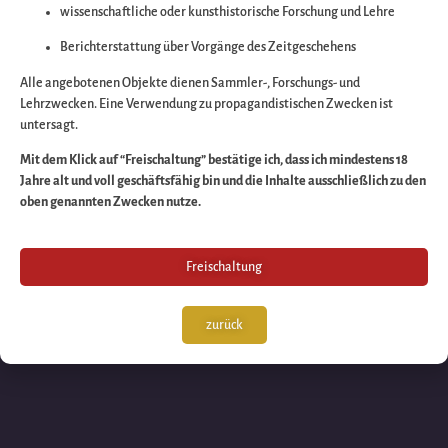
wissenschaftliche oder kunsthistorische Forschung und Lehre
Wir arbeiten an eine
Berichterstattung über Vorgänge des Zeitgeschehens
großartigen Sache 
Alle angebotenen Objekte dienen Sammler-, Forschungs- und
Lehrzwecken. Eine Verwendung zu propagandistischen Zwecken ist
untersagt.
schauen Sie bald
Mit dem Klick auf “Freischaltung” bestätige ich, dass ich mindestens 18
Jahre alt und voll geschäftsfähig bin und die Inhalte ausschließlich zu den
wieder vorbei!
oben genannten Zwecken nutze.
Freischaltung
zurück