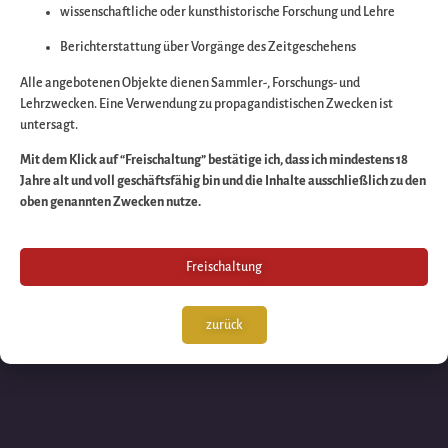
wissenschaftliche oder kunsthistorische Forschung und Lehre
Wir arbeiten an eine
Berichterstattung über Vorgänge des Zeitgeschehens
großartigen Sache 
Alle angebotenen Objekte dienen Sammler-, Forschungs- und
Lehrzwecken. Eine Verwendung zu propagandistischen Zwecken ist
untersagt.
schauen Sie bald
Mit dem Klick auf “Freischaltung” bestätige ich, dass ich mindestens 18
Jahre alt und voll geschäftsfähig bin und die Inhalte ausschließlich zu den
wieder vorbei!
oben genannten Zwecken nutze.
Freischaltung
zurück