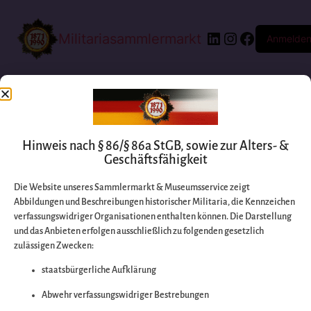
Militariasammlermarkt
Anmelde
Hinweis nach § 86/§ 86a StGB, sowie zur Alters- &
Geschäftsfähigkeit
Die Website unseres Sammlermarkt & Museumsservice zeigt
Abbildungen und Beschreibungen historischer Militaria, die Kennzeichen
Entschuldigen Sie
verfassungswidriger Organisationen enthalten können. Die Darstellung
und das Anbieten erfolgen ausschließlich zu folgenden gesetzlich
zulässigen Zwecken:
bitte die
staatsbürgerliche Aufklärung
Unannehmlichkeiten
Abwehr verfassungswidriger Bestrebungen