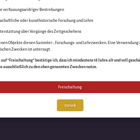
r verfassungswidriger Bestrebungen
itte die Unannehmlich
schaftliche oder kunsthistorische Forschung und Lehre
n Sache – schauen Sie
terstattung über Vorgänge des Zeitgeschehens
enen Objekte dienen Sammler-, Forschungs- und Lehrzwecken. Eine Verwendung 
schen Zwecken ist untersagt.
auf “Freischaltung” bestätige ich, dass ich mindestens 18 Jahre alt und voll gesch
te ausschließlich zu den oben genannten Zwecken nutze.
Freischaltung
zurück