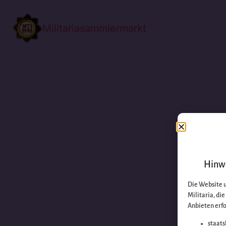
Militariasammlermarkt
Hinwe
Die Website 
Militaria, di
Anbieten erfo
staats