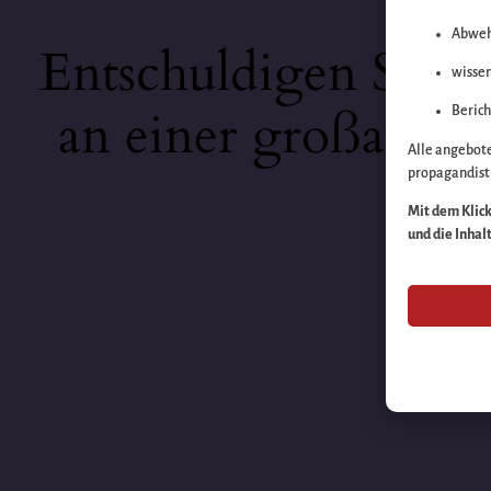
Abweh
Entschuldigen Sie b
wissen
an einer großartige
Berich
Alle angebot
propagandisti
Mit dem Klick 
und die Inhal