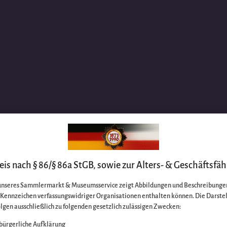
is nach § 86/§ 86a StGB, sowie zur Alters- & Geschäftsfäh
unseres Sammlermarkt & Museumsservice zeigt Abbildungen und Beschreibungen
e Kennzeichen verfassungswidriger Organisationen enthalten können. Die Darste
lgen ausschließlich zu folgenden gesetzlich zulässigen Zwecken:
bürgerliche Aufklärung