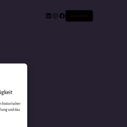
Anmelden
igkeit
 historischer
llung und das