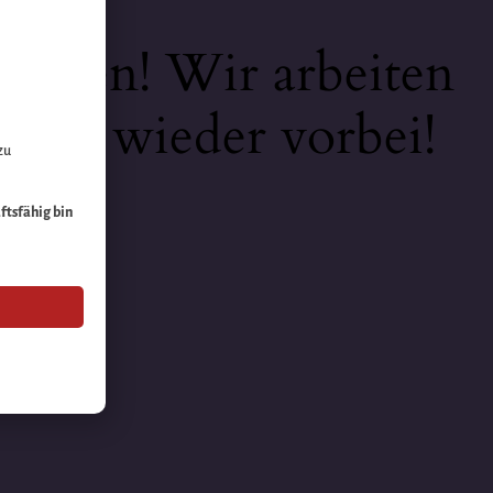
keiten! Wir arbeiten
 bald wieder vorbei!
zu
äftsfähig bin