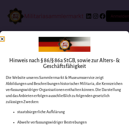
Militariasammlermarkt
Anmelde
Hinweis nach § 86/§ 86a StGB, sowie zur Alters- &
Geschäftsfähigkeit
Die Website unseres Sammlermarkt & Museumsservice zeigt
Abbildungen und Beschreibungen historischer Militaria, die Kennzeichen
Entschuldigen Sie
verfassungswidriger Organisationen enthalten können. Die Darstellung
und das Anbieten erfolgen ausschließlich zu folgenden gesetzlich
zulässigen Zwecken:
bitte die
staatsbürgerliche Aufklärung
Unannehmlichkeiten
Abwehr verfassungswidriger Bestrebungen