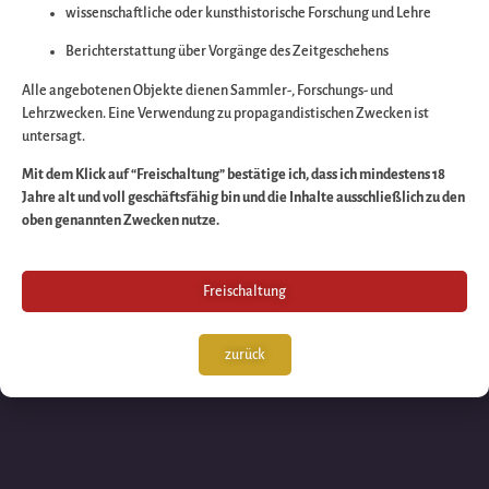
wissenschaftliche oder kunsthistorische Forschung und Lehre
Wir arbeiten an eine
Berichterstattung über Vorgänge des Zeitgeschehens
großartigen Sache 
Alle angebotenen Objekte dienen Sammler-, Forschungs- und
Lehrzwecken. Eine Verwendung zu propagandistischen Zwecken ist
untersagt.
schauen Sie bald
Mit dem Klick auf “Freischaltung” bestätige ich, dass ich mindestens 18
Jahre alt und voll geschäftsfähig bin und die Inhalte ausschließlich zu den
wieder vorbei!
oben genannten Zwecken nutze.
Freischaltung
zurück