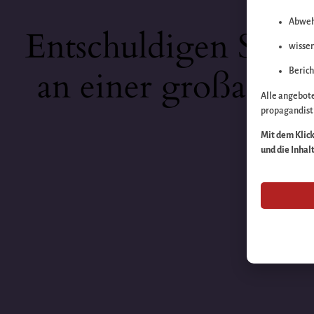
Abweh
Entschuldigen Sie b
wissen
an einer großartige
Berich
Alle angebot
propagandisti
Mit dem Klick 
und die Inhal