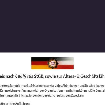
is nach § 86/§ 86a StGB, sowie zur Alters- & Geschäftsfäh
unseres Sammlermarkt & Museumsservice zeigt Abbildungen und Beschreibungen
e Kennzeichen verfassungswidriger Organisationen enthalten können. Die Darste
lgen ausschließlich zu folgenden gesetzlich zulässigen Zwecken:
bürgerliche Aufklärung