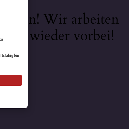
keiten! Wir arbeiten
 bald wieder vorbei!
zu
äftsfähig bin