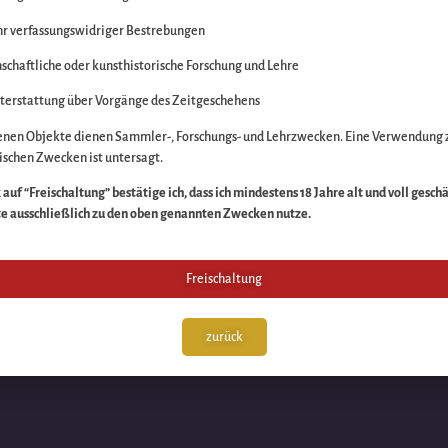
r verfassungswidriger Bestrebungen
itte die Unannehmlich
schaftliche oder kunsthistorische Forschung und Lehre
n Sache – schauen Sie
terstattung über Vorgänge des Zeitgeschehens
enen Objekte dienen Sammler-, Forschungs- und Lehrzwecken. Eine Verwendung 
schen Zwecken ist untersagt.
auf “Freischaltung” bestätige ich, dass ich mindestens 18 Jahre alt und voll gesch
te ausschließlich zu den oben genannten Zwecken nutze.
Freischaltung
zurück