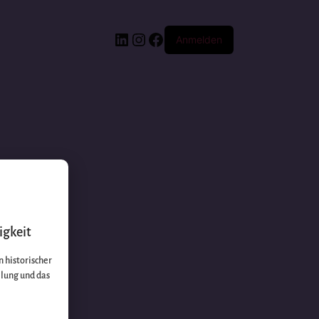
Anmelden
igkeit
 historischer
llung und das