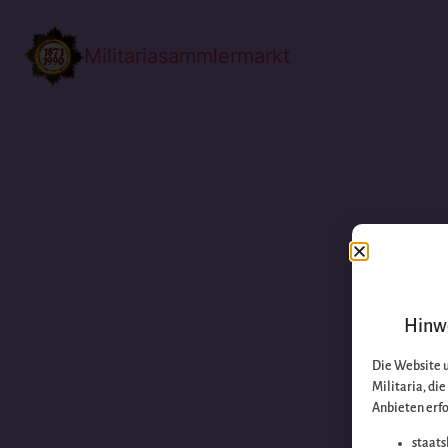
Militariasammlermarkt
Hinwe
Die Website 
Militaria, di
Anbieten erfo
staats