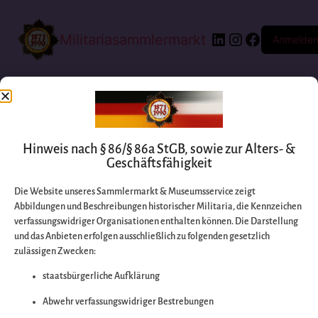
Militariasammlermarkt
Anmelde
Hinweis nach § 86/§ 86a StGB, sowie zur Alters- &
Geschäftsfähigkeit
Die Website unseres Sammlermarkt & Museumsservice zeigt
Abbildungen und Beschreibungen historischer Militaria, die Kennzeichen
Entschuldigen Sie
verfassungswidriger Organisationen enthalten können. Die Darstellung
und das Anbieten erfolgen ausschließlich zu folgenden gesetzlich
zulässigen Zwecken:
bitte die
staatsbürgerliche Aufklärung
Unannehmlichkeiten
Abwehr verfassungswidriger Bestrebungen