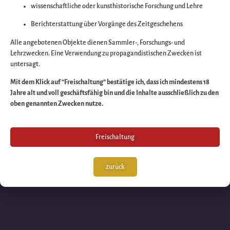
wissenschaftliche oder kunsthistorische Forschung und Lehre
Wir arbeiten an eine
Berichterstattung über Vorgänge des Zeitgeschehens
großartigen Sache 
Alle angebotenen Objekte dienen Sammler-, Forschungs- und
Lehrzwecken. Eine Verwendung zu propagandistischen Zwecken ist
untersagt.
schauen Sie bald
Mit dem Klick auf “Freischaltung” bestätige ich, dass ich mindestens 18
Jahre alt und voll geschäftsfähig bin und die Inhalte ausschließlich zu den
wieder vorbei!
oben genannten Zwecken nutze.
Freischaltung
zurück