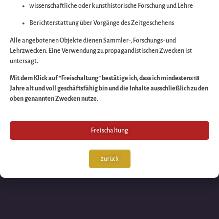
wissenschaftliche oder kunsthistorische Forschung und Lehre
Wir arbeiten an eine
Berichterstattung über Vorgänge des Zeitgeschehens
großartigen Sache 
Alle angebotenen Objekte dienen Sammler-, Forschungs- und
Lehrzwecken. Eine Verwendung zu propagandistischen Zwecken ist
untersagt.
schauen Sie bald
Mit dem Klick auf “Freischaltung” bestätige ich, dass ich mindestens 18
Jahre alt und voll geschäftsfähig bin und die Inhalte ausschließlich zu den
wieder vorbei!
oben genannten Zwecken nutze.
Freischaltung
zurück