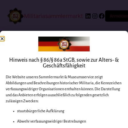
Militariasammlermarkt
Anmelde
Hinweis nach § 86/§ 86a StGB, sowie zur Alters- &
Geschäftsfähigkeit
Die Website unseres Sammlermarkt & Museumsservice zeigt
Abbildungen und Beschreibungen historischer Militaria, die Kennzeichen
Entschuldigen Sie
verfassungswidriger Organisationen enthalten können. Die Darstellung
und das Anbieten erfolgen ausschließlich zu folgenden gesetzlich
zulässigen Zwecken:
bitte die
staatsbürgerliche Aufklärung
Unannehmlichkeiten
Abwehr verfassungswidriger Bestrebungen