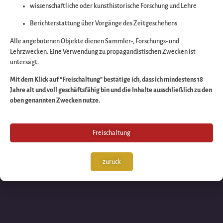
wissenschaftliche oder kunsthistorische Forschung und Lehre
Wir arbeiten an eine
Berichterstattung über Vorgänge des Zeitgeschehens
großartigen Sache 
Alle angebotenen Objekte dienen Sammler-, Forschungs- und
Lehrzwecken. Eine Verwendung zu propagandistischen Zwecken ist
untersagt.
schauen Sie bald
Mit dem Klick auf “Freischaltung” bestätige ich, dass ich mindestens 18
Jahre alt und voll geschäftsfähig bin und die Inhalte ausschließlich zu den
wieder vorbei!
oben genannten Zwecken nutze.
Freischaltung
zurück