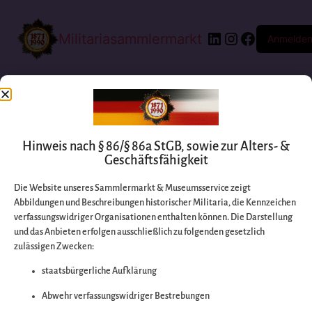
Militariasammlermarkt
Anmelde
Hinweis nach § 86/§ 86a StGB, sowie zur Alters- &
Geschäftsfähigkeit
Die Website unseres Sammlermarkt & Museumsservice zeigt
Abbildungen und Beschreibungen historischer Militaria, die Kennzeichen
Entschuldigen Sie
verfassungswidriger Organisationen enthalten können. Die Darstellung
und das Anbieten erfolgen ausschließlich zu folgenden gesetzlich
zulässigen Zwecken:
bitte die
staatsbürgerliche Aufklärung
Unannehmlichkeiten
Abwehr verfassungswidriger Bestrebungen