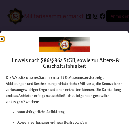
Militariasammlermarkt
Anmelde
Hinweis nach § 86/§ 86a StGB, sowie zur Alters- &
Geschäftsfähigkeit
Die Website unseres Sammlermarkt & Museumsservice zeigt
Abbildungen und Beschreibungen historischer Militaria, die Kennzeichen
Entschuldigen Sie
verfassungswidriger Organisationen enthalten können. Die Darstellung
und das Anbieten erfolgen ausschließlich zu folgenden gesetzlich
zulässigen Zwecken:
bitte die
staatsbürgerliche Aufklärung
Unannehmlichkeiten
Abwehr verfassungswidriger Bestrebungen