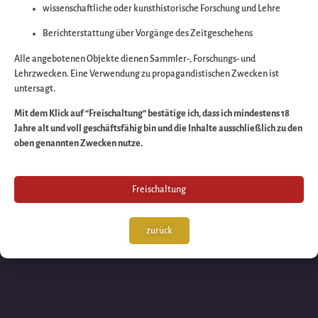
wissenschaftliche oder kunsthistorische Forschung und Lehre
Wir arbeiten an eine
Berichterstattung über Vorgänge des Zeitgeschehens
großartigen Sache 
Alle angebotenen Objekte dienen Sammler-, Forschungs- und
Lehrzwecken. Eine Verwendung zu propagandistischen Zwecken ist
untersagt.
schauen Sie bald
Mit dem Klick auf “Freischaltung” bestätige ich, dass ich mindestens 18
Jahre alt und voll geschäftsfähig bin und die Inhalte ausschließlich zu den
wieder vorbei!
oben genannten Zwecken nutze.
Freischaltung
zurück