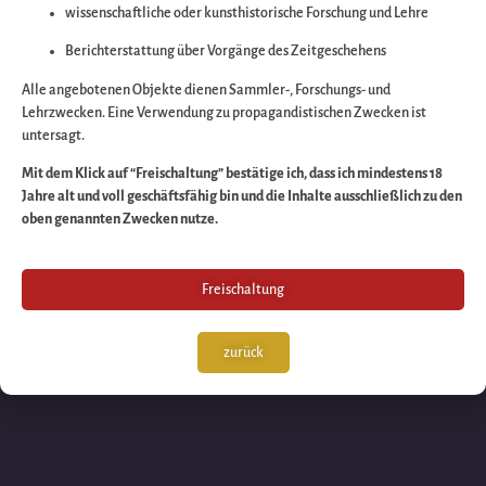
wissenschaftliche oder kunsthistorische Forschung und Lehre
Wir arbeiten an eine
Berichterstattung über Vorgänge des Zeitgeschehens
großartigen Sache 
Alle angebotenen Objekte dienen Sammler-, Forschungs- und
Lehrzwecken. Eine Verwendung zu propagandistischen Zwecken ist
untersagt.
schauen Sie bald
Mit dem Klick auf “Freischaltung” bestätige ich, dass ich mindestens 18
Jahre alt und voll geschäftsfähig bin und die Inhalte ausschließlich zu den
wieder vorbei!
oben genannten Zwecken nutze.
Freischaltung
zurück