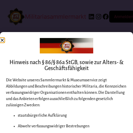
Militariasammlermarkt
Anmelde
Hinweis nach § 86/§ 86a StGB, sowie zur Alters- &
Geschäftsfähigkeit
Die Website unseres Sammlermarkt & Museumsservice zeigt
Abbildungen und Beschreibungen historischer Militaria, die Kennzeichen
Entschuldigen Sie
verfassungswidriger Organisationen enthalten können. Die Darstellung
und das Anbieten erfolgen ausschließlich zu folgenden gesetzlich
zulässigen Zwecken:
bitte die
staatsbürgerliche Aufklärung
Unannehmlichkeiten
Abwehr verfassungswidriger Bestrebungen